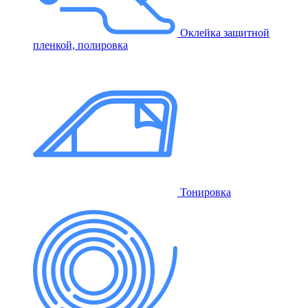
Оклейка защитной
пленкой, полировка
Тонировка